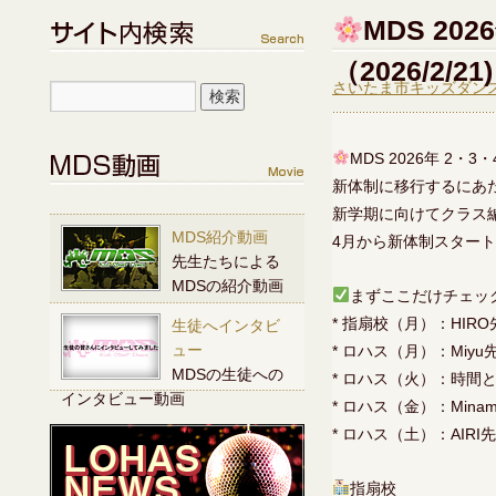
MDS 20
（2026/2/21)
さいたま市キッズダンス
MDS 2026年 2
新体制に移行するにあ
新学期に向けてクラス
MDS紹介動画
4月から新体制スター
先生たちによる
MDSの紹介動画
まずここだけチェッ
* 指扇校（月）：HIRO先
生徒へインタビ
ュー
* ロハス（月）：Miyu
MDSの生徒への
* ロハス（火）：時間
インタビュー動画
* ロハス（金）：Min
* ロハス（土）：AIRI先
指扇校